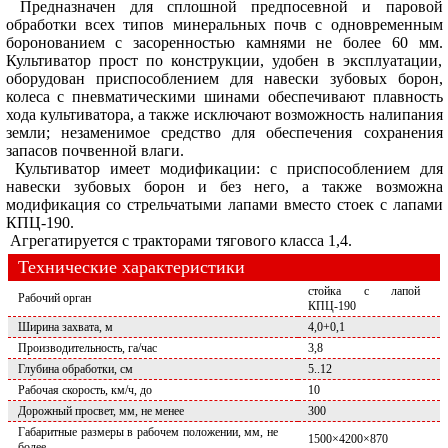
Предназначен для сплошной предпосевной и паровой
обработки всех типов минеральных почв с одновременным
боронованием с засоренностью камнями не более 60 мм.
Культиватор прост по конструкции, удобен в эксплуатации,
оборудован приспособлением для навески зубовых борон,
колеса с пневматическими шинами обеспечивают плавность
хода культиватора, а также исключают возможность налипания
земли; незаменимое средство для обеспечения сохранения
запасов почвенной влаги.
Культиватор имеет модификации: с приспособлением для
навески зубовых борон и без него, а также возможна
модификация со стрельчатыми лапами вместо стоек с лапами
КПЦ-190.
Агрегатируется с тракторами тягового класса 1,4.
Технические характеристики
стойка с лапой
Рабочий орган
КПЦ-190
Ширина захвата, м
4,0+0,1
Производительность, га/час
3,8
Глубина обработки, см
5..12
Рабочая скорость, км/ч, до
10
Дорожный просвет, мм, не менее
300
Габаритные размеры в рабочем положении, мм, не
1500×4200×870
более