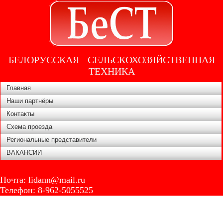
БЕЛОРУССКАЯ СЕЛЬСКОХОЗЯЙСТВЕННАЯ
ТЕХНИКА
Главная
Наши партнёры
Контакты
Схема проезда
Региональные представители
ВАКАНСИИ
Почта:
lidann@mail.ru
Телефон:
8-962-5055525