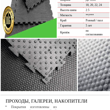
Толщина
18, 20, 22, 24
Высота шипа
2.5
Мягкость
**/***
Край
Ровный / пазл
Гарантия
5 лет
по
Крепёж
согласованию
ПРОХОДЫ, ГАЛЕРЕИ, НАКОПИТЕЛИ
* Покрытия изготовлены из