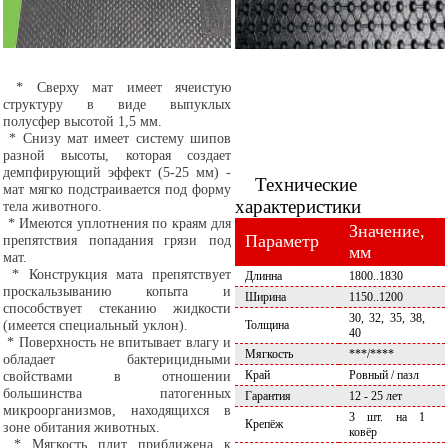
* Сверху мат имеет ячеистую
структуру в виде выпуклых
полусфер высотой 1,5 мм.
* Снизу мат имеет систему шипов
разной высоты, которая создает
демпфирующий эффект (5-25 мм) -
Технические
мат мягко подстраивается под форму
характеристики
тела животного.
* Имеются уплотнения по краям для
Значение,
Параметр
препятствия попадания грязи под
мм
мат.
* Конструкция мата препятствует
Длинна
1800..1830
проскальзыванию копыта и
Ширина
1150..1200
способствует стеканию жидкости
30, 32, 35, 38,
(имеется специальный уклон).
Толщина
40
* Поверхность не впитывает влагу и
Мягкость
***/****
обладает бактерицидными
свойствами в отношении
Край
Ровный / пазл
большинства патогенных
Гарантия
12 - 25 лет
микроорганизмов, находящихся в
3 шт. на 1
Крепёж
зоне обитания животных.
ковёр
* Мягкость плит приближена к