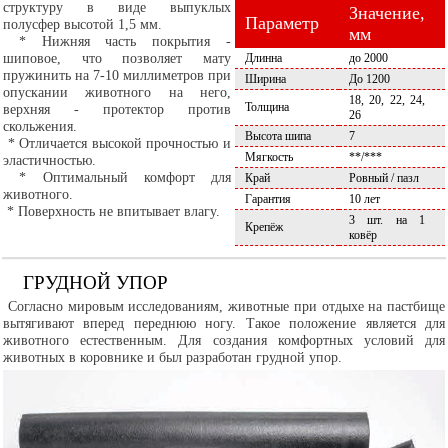
структуру в виде выпуклых
Значение,
Параметр
полусфер высотой 1,5 мм.
мм
* Нижняя часть покрытия -
шиповое, что позволяет мату
Длинна
до 2000
пружинить на 7-10 миллиметров при
Ширина
До 1200
опускании животного на него,
18, 20, 22, 24,
Толщина
верхняя - протектор против
26
скольжения.
Высота шипа
7
* Отличается высокой прочностью и
Мягкость
**/***
эластичностью.
* Оптимальный комфорт для
Край
Ровный / пазл
животного.
Гарантия
10 лет
* Поверхность не впитывает влагу.
3 шт. на 1
Крепёж
ковёр
ГРУДНОЙ УПОР
Согласно мировым исследованиям, животные при отдыхе на пастбище
вытягивают вперед переднюю ногу. Такое положение является для
животного естественным. Для создания комфортных условий для
животных в коровнике и был разработан грудной упор.