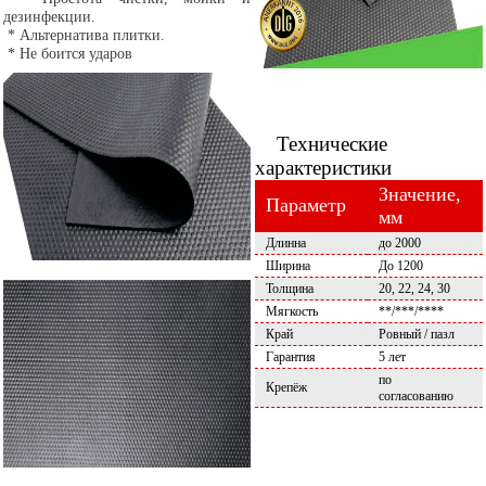
дезинфекции.
* Альтернатива плитки.
* Не боится ударов
Технические
характеристики
Значение,
Параметр
мм
Длинна
до 2000
Ширина
До 1200
Толщина
20, 22, 24, 30
Мягкость
**/***/****
Край
Ровный / пазл
Гарантия
5 лет
по
Крепёж
согласованию