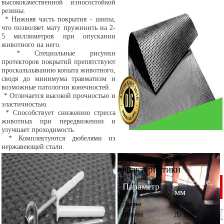
высококачественной износостойкой
резины.
* Нижняя часть покрытия - шипы,
что позволяет мату пружинить на 2-
5 миллиметров при опускании
животного на него.
* Специальные рисунки
протекторов покрытий препятствуют
проскальзыванию копыта животного,
сводя до минимума травматизм и
возможные патологии конечностей.
* Отличается высокой прочностью и
эластичностью.
* Способствует снижению стресса
животных при передвижении и
улучшает проходимость.
* Комплектуются дюбелями из
нержавеющей стали.
Технические
характеристики
Значение,
Параметр
мм
Длинна
до 2000
Ширина
До 1200