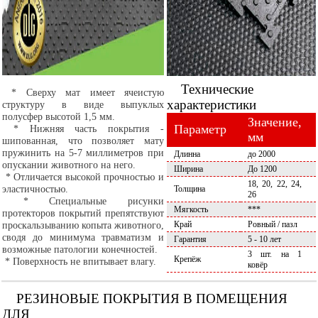
Технические
* Сверху мат имеет ячеистую
характеристики
структуру в виде выпуклых
полусфер высотой 1,5 мм.
Значение,
Параметр
* Нижняя часть покрытия -
мм
шипованная, что позволяет мату
пружинить на 5-7 миллиметров при
Длинна
до 2000
опускании животного на него.
Ширина
До 1200
* Отличается высокой прочностью и
18, 20, 22, 24,
эластичностью.
Толщина
26
* Специальные рисунки
Мягкость
***
протекторов покрытий препятствуют
проскальзыванию копыта животного,
Край
Ровный / пазл
сводя до минимума травматизм и
Гарантия
5 - 10 лет
возможные патологии конечностей.
3 шт. на 1
Крепёж
* Поверхность не впитывает влагу.
ковёр
РЕЗИНОВЫЕ ПОКРЫТИЯ В ПОМЕЩЕНИЯ
ДЛЯ