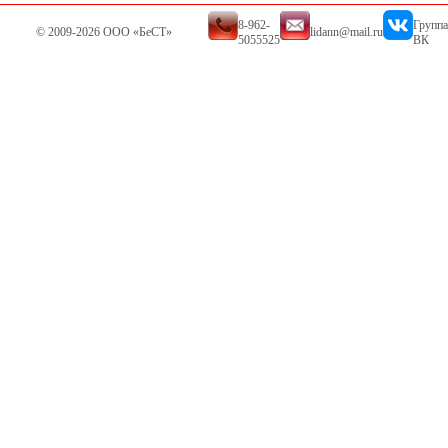
8-962-
Группа
© 2009-2026 ООО «БеСТ»
lidann@mail.ru
5055525
ВК