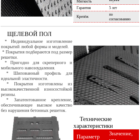
Мягкость
**/***
Гарантия
5 лет
по
Крепёж
согласованию
ЩЕЛЕВОЙ ПОЛ
* Индивидуальное изготовление
покрытий любой формы и моделей.
* Покрытия подбираются под размер
решетки.
* Пригодно для скреперного и
мобильного навозоудаления.
* Шипованный профиль для
идеальной эластичности.
* Покрытия изготовлены из
высококачественной износостойкой
резины.
* Запатентованное крепление,
обеспечивающее высокое качество
без нарушения бетонных решеток.
Технические
характеристики
Значение,
Параметр