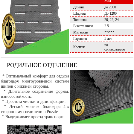
мм
Длинна
до 2000
Ширина
До 1200
Толщина
20, 22, 24
Высота шипа
2.5
Мягкость
**/***
Гарантия
5 лет
по
Крепёж
согласованию
РОДИЛЬНОЕ ОТДЕЛЕНИЕ
* Оптимальный комфорт для отдыха
благодаря многоуровневой системе
шипов с нижней стороны.
* Длительное сохранение формы,
износостойкость.
* Простота чистки и дезинфекции.
* Легкий монтаж благодаря 4-х
стороннему соединению Puzzle.
* Выдерживает проезд транспорта.