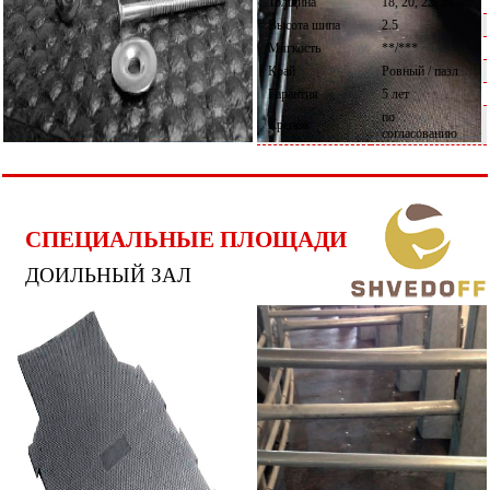
Толщина
18, 20, 22, 24
Высота шипа
2.5
Мягкость
**/***
Край
Ровный / пазл
Гарантия
5 лет
по
Крепёж
согласованию
СПЕЦИАЛЬНЫЕ ПЛОЩАДИ
ДОИЛЬНЫЙ ЗАЛ