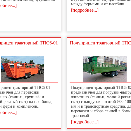
между фермами и от пастбищ...
обнее...]
[подробнее...]
рицеп тракторный ТПС6-01
Полуприцеп тракторный ТПС
рицеп тракторный ТПС6-01
Полуприцеп тракторный ТПС6-0
азначен для перевозки
предназначен для погрузки-выгр
ных (свиньи, крупный и
животных (свиньи, мелкий рога
й рогатый скот) на пастбища,
скот) с пандусов высотой 800-10
и ферм и комплексов...
мм и в транспортные средства, д
перевозки и сбора свиней в бол
обнее...]
трассовый...
[подробнее...]