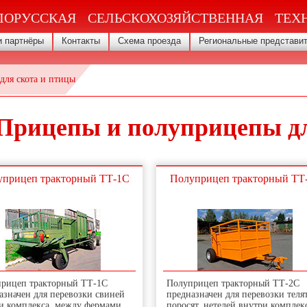
ЛОРУССКАЯ СЕЛЬСКОХОЗЯЙСТВЕННАЯ ТЕХ
 партнёры
Контакты
Схема проезда
Региональные представи
ля скота и птицы
Прицепы и полуприцепы дл
уприцеп тракторный ТТ-1С
Полуприцеп тракторный ТТ
рицеп тракторный ТТ-1С
Полуприцеп тракторный ТТ-2С
азначен для перевозки свиней
предназначен для перевозки телят
и комплекса, между фермами...
поросят, нетелей внутри комплек