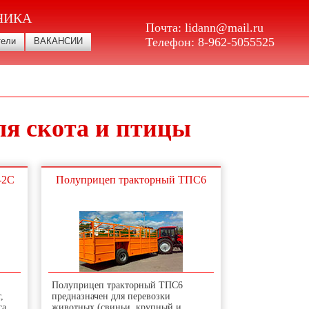
НИКА
Почта:
lidann@mail.ru
Телефон:
8-962-5055525
тели
ВАКАНСИИ
я скота и птицы
-2С
Полуприцеп тракторный ТПС6
Полуприцеп тракторный ТПС6
,
предназначен для перевозки
са,
животных (свиньи, крупный и