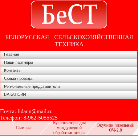
БЕЛОРУССКАЯ СЕЛЬСКОХОЗЯЙСТВЕННАЯ
ТЕХНИКА
Главная
Наши партнёры
Контакты
Схема проезда
Региональные представители
ВАКАНСИИ
Почта:
lidann@mail.ru
Телефон:
8-962-5055525
Культиваторы для
Окучник чизельный
Главная
междурядной
ОЧ-2,8
обработки почвы