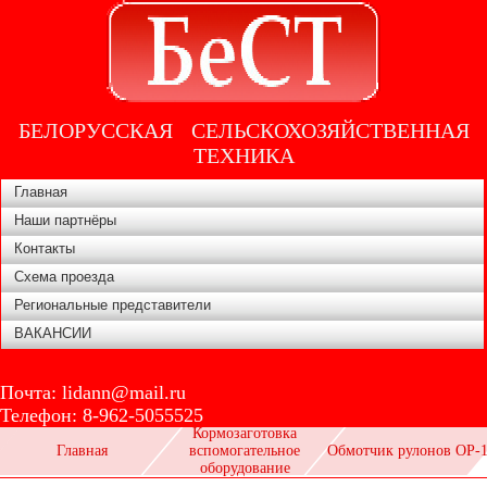
БЕЛОРУССКАЯ СЕЛЬСКОХОЗЯЙСТВЕННАЯ
ТЕХНИКА
Главная
Наши партнёры
Контакты
Схема проезда
Региональные представители
ВАКАНСИИ
Почта:
lidann@mail.ru
Телефон:
8-962-5055525
Кормозаготовка
Главная
вспомогательное
Обмотчик рулонов ОР-
оборудование