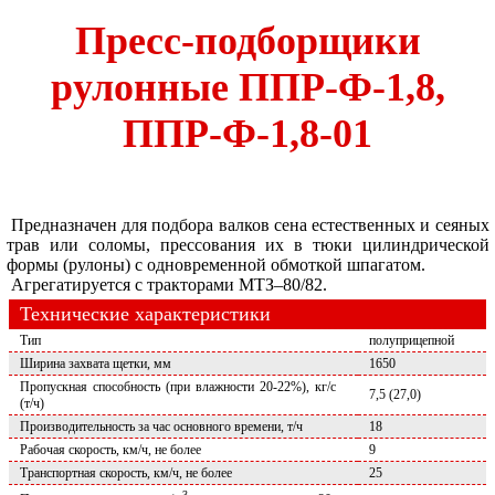
Пресс-подборщики
рулонные ППР-Ф-1,8,
ППР-Ф-1,8-01
Предназначен для подбора валков сена естественных и сеяных
трав или соломы, прессования их в тюки цилиндрической
формы (рулоны) с одновременной обмоткой шпагатом.
Агрегатируется с тракторами МТЗ–80/82.
Технические характеристики
Тип
полуприцепной
Ширина захвата щетки, мм
1650
Пропускная способность (при влажности 20-22%), кг/с
7,5 (27,0)
(т/ч)
Производительность за час основного времени, т/ч
18
Рабочая скорость, км/ч, не более
9
Транспортная скорость, км/ч, не более
25
3