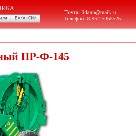
НИКА
Почта:
lidann@mail.ru
Телефон:
8-962-5055525
тели
ВАКАНСИИ
ный ПР-Ф-145