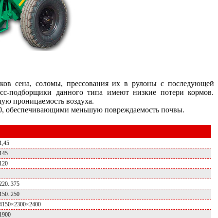
ков сена, соломы, прессования их в рулоны с последующей
есс-подборщики данного типа имеют низкие потери кормов.
шую проницаемость воздуха.
00, обеспечивающими меньшую повреждаемость почвы.
1,45
145
120
220..375
150..250
4150×2300×2400
1900