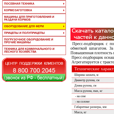
ПОСЕВНАЯ ТЕХНИКА
КОРМОЗАГОТОВКА
МАШИНЫ ДЛЯ ПРИГОТОВЛЕНИЯ И
РАЗДАЧИ КОРМОВ
ОБОРУДОВАНИЕ ДЛЯ ФЕРМ
ПРИЦЕПЫ И ПОЛУПРИЦЕПЫ
ПОГРУЗОЧНОЕ ОБОРУДОВАНИЕ И
ПРОЧИЕ МАШИНЫ
Пресс-подборщик с пос
обмоткой шпагатом. За
ТЕХНИКА ДЛЯ КОММУНАЛЬНОГО И
ЛЕСНОГО ХОЗЯЙСТВА
Повышенная плотность н
Пресс-подборщик оснащ
Агрегатируется с тракто
Технические харак
Ширина захвата, м
Диаметр рулона, см
Длина рулона, см
Масса рулона, max, кг
- на сене
- на соломе
Габаритные размеры, мм
Масса, кг