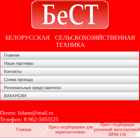
БЕЛОРУССКАЯ СЕЛЬСКОХОЗЯЙСТВЕННАЯ
ТЕХНИКА
Главная
Наши партнёры
Контакты
Схема проезда
Региональные представители
ВАКАНСИИ
Почта:
lidann@mail.ru
Телефон:
8-962-5055525
Пресс-подборщик
Пресс-подборщики для
Главная
рулонный многоцелево
кормозаготовки
ПРМ-150