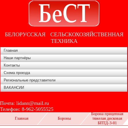
БЕЛОРУССКАЯ СЕЛЬСКОХОЗЯЙСТВЕННАЯ
ТЕХНИКА
Главная
Наши партнёры
Контакты
Схема проезда
Региональные представители
ВАКАНСИИ
Почта:
lidann@mail.ru
Телефон:
8-962-5055525
Борона прицепная
Главная
Бороны
тяжелая дисковая
БПТД-3-01