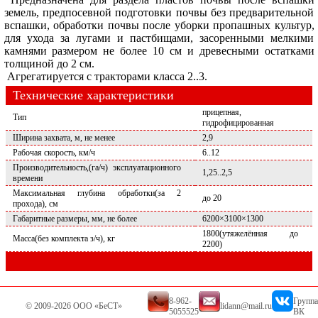
земель, предпосевной подготовки почвы без предварительной
вспашки, обработки почвы после уборки пропашных культур,
для ухода за лугами и пастбищами, засоренными мелкими
камнями размером не более 10 см и древесными остатками
толщиной до 2 см.
Агрегатируется с тракторами класса 2..3.
Технические характеристики
прицепная,
Тип
гидрофицированная
Ширина захвата, м, не менее
2,9
Рабочая скорость, км/ч
6..12
Производительность,(га/ч) эксплуатационного
1,25..2,5
времени
Максимальная глубина обработки(за 2
до 20
прохода), см
Габаритные размеры, мм, не более
6200×3100×1300
1800(утяжелённая до
Масса(без комплекта з/ч), кг
2200)
8-962-
Группа
© 2009-2026 ООО «БеСТ»
lidann@mail.ru
5055525
ВК