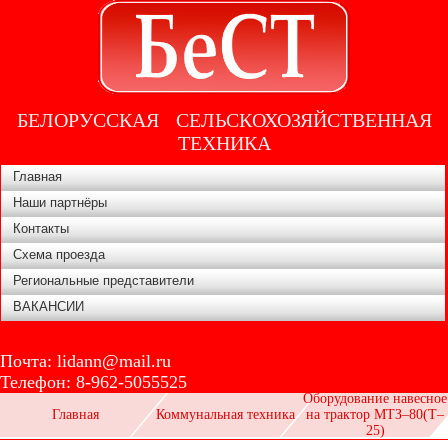
БЕЛОРУССКАЯ СЕЛЬСКОХОЗЯЙСТВЕННАЯ
ТЕХНИКА
Главная
Наши партнёры
Контакты
Схема проезда
Региональные представители
ВАКАНСИИ
Почта:
lidann@mail.ru
Телефон:
8-962-5055525
Оборудование навесное
Главная
Коммунальная техника
на трактор МТЗ–80(Т–
25)