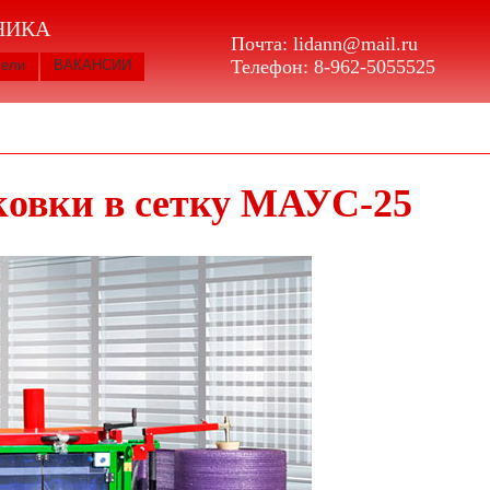
НИКА
Почта:
lidann@mail.ru
Телефон:
8-962-5055525
тели
ВАКАНСИИ
ковки в сетку МАУС-25