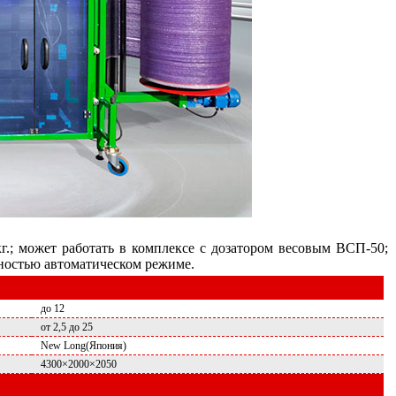
.; может работать в комплексе с дозатором весовым ВСП-50;
лностью автоматическом режиме.
до 12
от 2,5 до 25
New Long(Япония)
4300×2000×2050