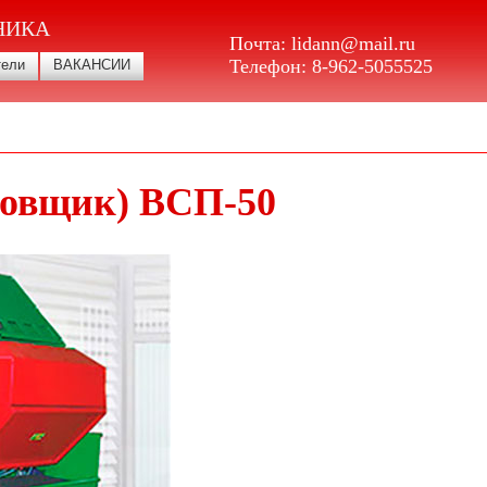
НИКА
Почта:
lidann@mail.ru
Телефон:
8-962-5055525
тели
ВАКАНСИИ
аковщик) ВСП-50