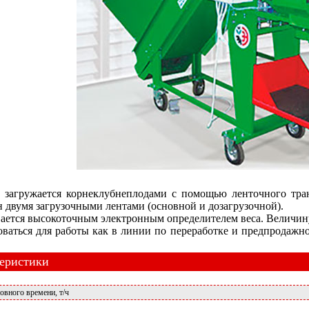
агружается корнеклубнеплодами с помощью ленточного транс
н двумя загрузочными лентами (основной и дозагрузочной).
ется высокоточным электронным определителем веса. Величину в
ваться для работы как в линии по переработке и предпродажн
теристики
овного времени, т/ч