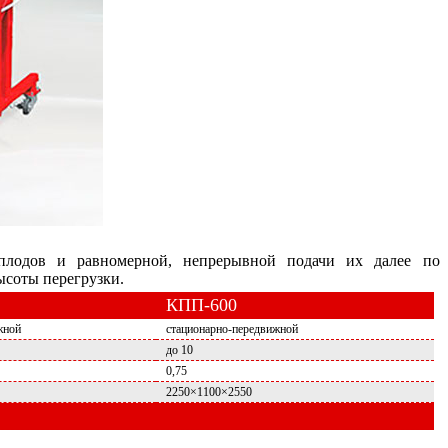
плодов и равномерной, непрерывной подачи их далее по
ысоты перегрузки.
КПП-600
жной
стационарно-передвижной
до 10
0,75
2250×1100×2550