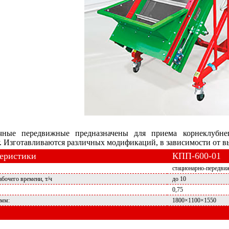
ные передвижные предназначены для приема корнеклубне
. Изготавливаются различных модификаций, в зависимости от в
теристики
КПП-600-01
стационарно-передви
абочего времени, т/ч
до 10
0,75
 мм:
1800×1100×1550