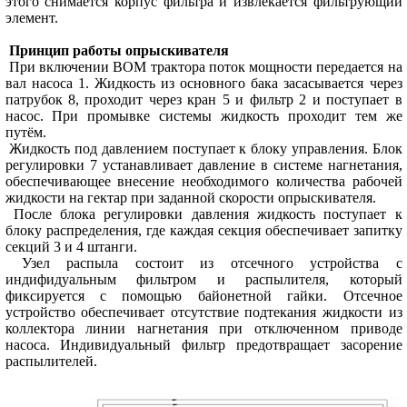
этого снимается корпус фильтра и извлекается фильтрующий
элемент.
Принцип работы опрыскивателя
При включении ВОМ трактора поток мощности передается на
вал насоса 1. Жидкость из основного бака засасывается через
патрубок 8, проходит через кран 5 и фильтр 2 и поступает в
насос. При промывке системы жидкость проходит тем же
путём.
Жидкость под давлением поступает к блоку управления. Блок
регулировки 7 устанавливает давление в системе нагнетания,
обеспечивающее внесение необходимого количества рабочей
жидкости на гектар при заданной скорости опрыскивателя.
После блока регулировки давления жидкость поступает к
блоку распределения, где каждая секция обеспечивает запитку
секций 3 и 4 штанги.
Узел распыла состоит из отсечного устройства с
индифидуальным фильтром и распылителя, который
фиксируется с помощью байонетной гайки. Отсечное
устройство обеспечивает отсутствие подтекания жидкости из
коллектора линии нагнетания при отключенном приводе
насоса. Индивидуальный фильтр предотвращает засорение
распылителей.