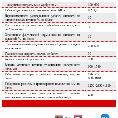
- жидкими минеральными удобрениями
100..600
Рабочее давление в системе нагнетания, МПа
0,2..1,0
Неравномерность распределения рабочей жидкости по
15
ширине захвата штанги, %, не более
Густота покрытия поверхности обработки каплями, шт./
30
см2, не менее
Отклонение фактической нормы вылива жидкости от
10
заданной, % , не более
Средневзвешенный медианно-массовый диаметр следов
200..600
капель, мкм
Транспортная скорость, км/час, не более
30
Агротехнический просвет, мм
700
Высота установки штанги относительно поверхности
600..1580
поля, мм
Габаритные размеры в рабочем положении, мм, не
1260×12
более
000×1810
Габаритные размеры в транспортном положении, мм, не
1250×2850×1810
более
Масса машины сухая (конструкционная) с полным
400
комплектом рабочих органов и приспособлений, кг