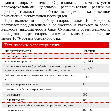
штанги опрыскивателя. Опрыскиватель комплектуется
плоскофакельными щелевыми распылителями различной
производительности, обеспечивающими качественное
применение любых типов пестицидов.
При включении в работу гидромешалки 16, жидкость
поступает под давлением в ее эжектор и увлекает за собой
жидкость, находящуюся в баке. Суммарный объем жидкости,
проходящий через гидромешалку за 1 минуту составляет не
менее 10 % объема основного бака.
Технические характеристики
Тип протравливателя
Навесной
Производительность, га/ч:
- основного времени
9,6..14,4
- эксплуатационного (при обработке полевых культур с
5,3..7,92
нормой вылива рабочей жидкости 200 л/га), не менее
Рабочая скорость движения на основных операциях, км/
8..12
ч
Рабочая ширина захвата, м
12
Вместимость баков, литров, не менее
- основного
600
- для мытья рук
10
Норма внесения рабочей жидкости при обработке, л/га:
- пестицидами
100..300