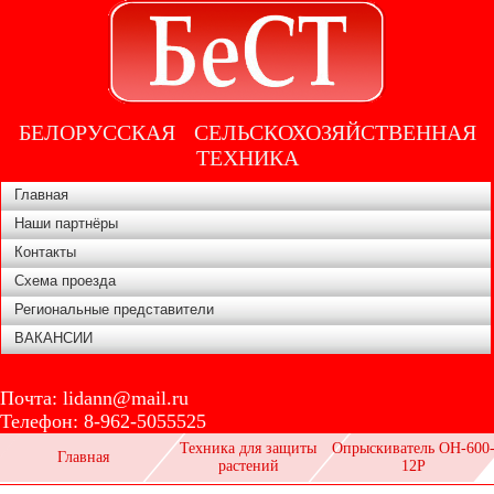
БЕЛОРУССКАЯ СЕЛЬСКОХОЗЯЙСТВЕННАЯ
ТЕХНИКА
Главная
Наши партнёры
Контакты
Схема проезда
Региональные представители
ВАКАНСИИ
Почта:
lidann@mail.ru
Телефон:
8-962-5055525
Техника для защиты
Опрыскиватель ОН-600
Главная
растений
12Р