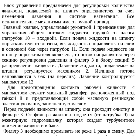
Блок управления предназначен для регулировки количества
жидкости, подаваемой на штангу опрыскивателя, за счет
изменения давления в системе нагнетания. Все
исполнительные механизмы имеют ручной привод.
Главный клапан, управляемый рукояткой 1 предназначен для
управления общим потоком жидкости, идущей от насоса
(патрубок 10 – входной). Если подача жидкости на штангу
опрыскивателя отключена, вся жидкость направляется на слив
в основной бак через патрубок 11. Если подача жидкости на
штангу опрыскивателя включена, то поток направляется через
секцию регулировки давления и фильтр 3 к блоку секций 5
распределения жидкости. Давление жидкости, подаваемое на
штанги, регулируется маховиком 2. Излишки потока
направляются в бак (на перелив). Давление контролируется
манометром 12.
Для предотвращения контакта рабочей жидкости с
манометром служит масляный демпфер, расположенный под
гайкой 8 и представляющий собой масляную резиновую
эластичную ванну, заполненную маслом.
Перед подачей жидкости на штангу, она проходит очистку в
фильтре 3. От фильтра жидкость подается (от патрубка 9) на
эжекторную гидромешалку, которая создает турбулентное
движение жидкости в баке.
Фильтр 3 необходимо промывать не реже 1 раза в смену. Для