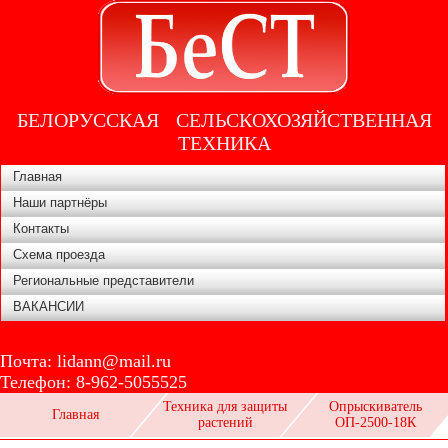
БЕЛОРУССКАЯ СЕЛЬСКОХОЗЯЙСТВЕННАЯ
ТЕХНИКА
Главная
Наши партнёры
Контакты
Схема проезда
Региональные представители
ВАКАНСИИ
Почта:
lidann@mail.ru
Телефон:
8-962-5055525
Техника для защиты
Опрыскиватель
Главная
растений
ОП-2500-18К