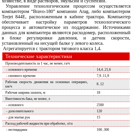
хозяйстве, в виде растворов, эмульсий и суспензий.
Управление технологическим процессом осуществляется
компьютером “Bravo-180” компании Arag, либо компьютером
Teejet 844E, расположенным в кабине трактора. Компьютер
обеспечивает настройку параметров технологического
процесса и автоматическое их поддержание. Источниками
данных для компьютера являются расходомер, расположенный
в блоке регулировки давления, и датчик скорости,
установленный на несущей балке у левого колеса.
Агрегатируется с трактором тягового класса 1,4.
Технические характеристики
Производительность за 1 час, не менее, га/ч
- основного времени
14,4..21,6
- сменного времени
7,9..11,9
Рабочая скорость движения на основных операциях,
8..12
км/ч
Рабочая ширина захвата, м
18
Вместимость бака, не менее, л
- основного
2500
- дополнительного
120
- для мытья рук
15
Расход рабочей жидкости при обработке, л/га
- пестицидами
100..300