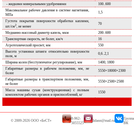
- жидкими минеральными удобрениями
100..600
Максимальное рабочее давление в системе нагнетания,
1,5
МПа
Густота покрытия поверхности обработки каплями,
70
2
шт./см
, не менее
Медианно-массовый диаметр капель, мкм
200..600
Транспортная скорость, не более, км/ч
16
Агротехнический просвет, мм
550
Высота установки штанги относительно поверхности
0,6..2,1
поля, м
Ширина колеи (бесступенчатое регулирование), мм
1400, 1800
Габаритные размеры в рабочем положении, мм, не
5550×18000×2300
более
Габаритные размеры в транспортном положении, мм,
5550×2500×2500
не более
Масса машины сухая (конструкционная) с полным
1550
комплектом рабочих органов и приспособлений, кг
8-962-
Группа
© 2009-2026 ООО «БеСТ»
lidann@mail.ru
5055525
ВК