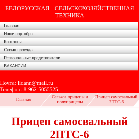
БЕЛОРУССКАЯ СЕЛЬСКОХОЗЯЙСТВЕННАЯ
ТЕХНИКА
Главная
Наши партнёры
Контакты
Схема проезда
Региональные представители
ВАКАНСИИ
Почта:
lidann@mail.ru
Телефон:
8-962-5055525
Сельхоз прицепы и
Прицеп самосвальный
Главная
полуприцепы
2ПТС-6
Прицеп самосвальный
2ПТС-6