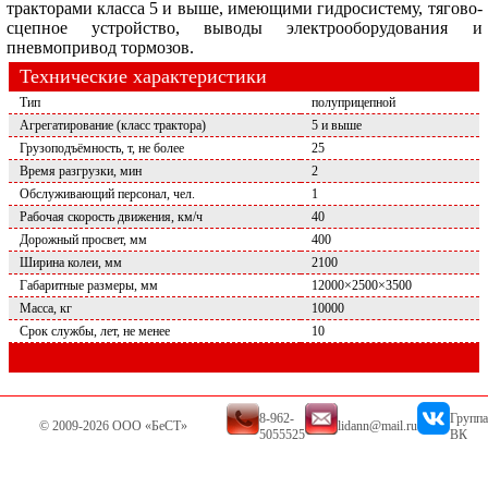
тракторами класса 5 и выше, имеющими гидросистему, тягово-
сцепное устройство, выводы электрооборудования и
пневмопривод тормозов.
Технические характеристики
Тип
полуприцепной
Агрегатирование (класс трактора)
5 и выше
Грузоподъёмность, т, не более
25
Время разгрузки, мин
2
Обслуживающий персонал, чел.
1
Рабочая скорость движения, км/ч
40
Дорожный просвет, мм
400
Ширина колеи, мм
2100
Габаритные размеры, мм
12000×2500×3500
Масса, кг
10000
Срок службы, лет, не менее
10
8-962-
Группа
© 2009-2026 ООО «БеСТ»
lidann@mail.ru
5055525
ВК