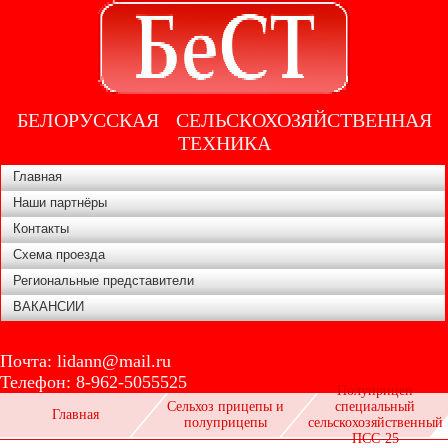
БЕЛОРУССКАЯ СЕЛЬСКОХОЗЯЙСТВЕННАЯ
ТЕХНИКА
Главная
Наши партнёры
Контакты
Схема проезда
Региональные представители
ВАКАНСИИ
Почта:
lidann@mail.ru
Телефон:
8-962-5055525
Полуприцеп
Сельхоз прицепы и
специальный
Главная
полуприцепы
сельскохозяйственный
ПСС-25