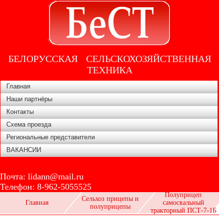
БЕЛОРУССКАЯ СЕЛЬСКОХОЗЯЙСТВЕННАЯ
ТЕХНИКА
Главная
Наши партнёры
Контакты
Схема проезда
Региональные представители
ВАКАНСИИ
Почта:
lidann@mail.ru
Телефон:
8-962-5055525
Полуприцеп
Сельхоз прицепы и
Главная
самосвальный
полуприцепы
тракторный ПСТ-7-1Б