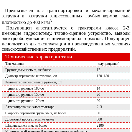
Предназначен для транспортировки и механизированной
загрузки и разгрузки запрессованных грубых кормов, льна
3
плотностью до 400 кг/м
Полуприцеп агрегатируется с тракторами класса 2-3,
имеющие гидросистему, тягово-сцепное устройство, выводы
электрооборудования и пневмопривод тормозов. Полуприцеп
используется для эксплуатации в производственных условиях
сельскохозяйственных предприятий.
Технические характеристики
Тип машины
полуприцепной
Грузоподъемность, т., не более
12
Диаметр перевозимых рулонов, см
120..180
Количество перевозимых рулонов, шт
- диаметр рулонов 180 см
14
- диаметр рулонов 150 см
20
- диаметр рулонов 120 см
20
Агрегатирование, класс трактора
2..3
Скорость перевозки груза, км/ч, не более
30
Дорожный просвет, мм, не менее
300
Ширина колеи, мм, не более
2100
Минимальный наружный радиус поворота платформы,