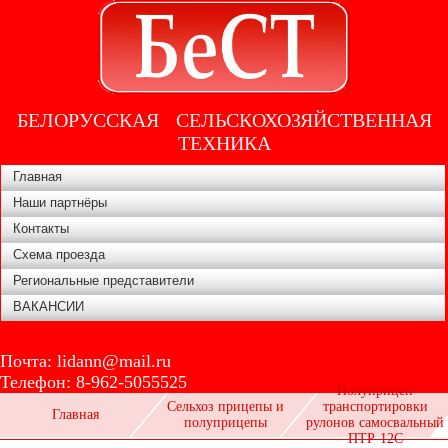
БЕЛОРУССКАЯ СЕЛЬСКОХОЗЯЙСТВЕННАЯ
ТЕХНИКА
Главная
Наши партнёры
Контакты
Схема проезда
Региональные представители
ВАКАНСИИ
Почта:
lidann@mail.ru
Телефон:
8-962-5055525
Полуприцеп
Сельхоз прицепы и
транспортировки
Главная
полуприцепы
рулонов самосвальный
ПТР-12С