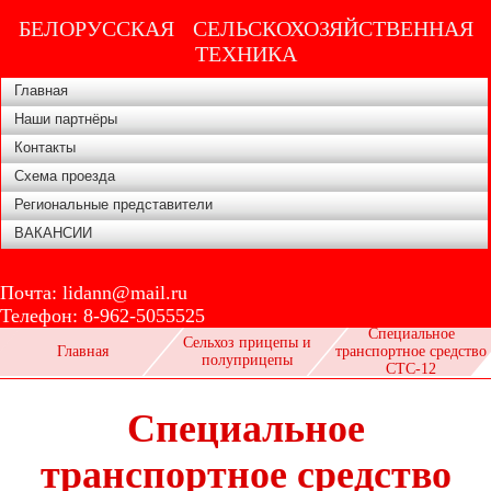
БЕЛОРУССКАЯ СЕЛЬСКОХОЗЯЙСТВЕННАЯ
ТЕХНИКА
Главная
Наши партнёры
Контакты
Схема проезда
Региональные представители
ВАКАНСИИ
Почта:
lidann@mail.ru
Телефон:
8-962-5055525
Специальное
Сельхоз прицепы и
Главная
транспортное средство
полуприцепы
СТС-12
Специальное
транспортное средство