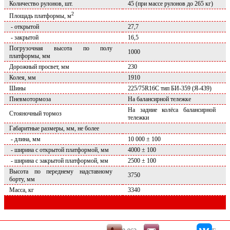
Количество рулонов, шт.
45 (при массе рулонов до 265 кг)
2
Площадь платформы, м
- открытой
27,7
- закрытой
16,5
Погрузочная высота по полу
1000
платформы, мм
Дорожный просвет, мм
230
Колея, мм
1910
Шины
225/75R16C тип БИ-359 (Я-439)
Пневмотормоза
На балансирной тележке
На задние колёса балансирной
Стояночный тормоз
тележки
Габаритные размеры, мм, не более
- длина, мм
10 000 ± 100
- ширина с открытой платформой, мм
4000 ± 100
- ширина с закрытой платформой, мм
2500 ± 100
Высота по переднему надставному
3750
борту, мм
Масса, кг
3340