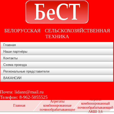
БЕЛОРУССКАЯ СЕЛЬСКОХОЗЯЙСТВЕННАЯ
ТЕХНИКА
Главная
Наши партнёры
Контакты
Схема проезда
Региональные представители
ВАКАНСИИ
Почта:
lidann@mail.ru
Телефон:
8-962-5055525
Агрегат
Агрегаты
комбинированный
Главная
комбинированные
почвообрабатывающий
почвообрабатывающие
АКШ-3,6