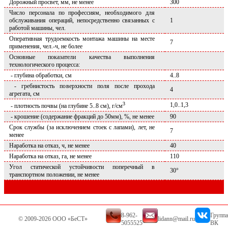
Дорожный просвет, мм, не менее
300
Число персонала по профессиям, необходимого для
обслуживания операций, непосредственно связанных с
1
работой машины, чел.
Оперативная трудоемкость монтажа машины на месте
7
применения, чел.-ч, не более
Основные показатели качества выполнения
технологического процесса:
- глубина обработки, см
4..8
- гребнистость поверхности поля после прохода
4
агрегата, см
3
1,0..1,3
- плотность почвы (на глубине 5..8 см), г/см
- крошение (содержание фракций до 50мм), %, не менее
90
Срок службы (за исключением стоек с лапами), лет, не
7
менее
Наработка на отказ, ч, не менее
40
Наработка на отказ, га, не менее
110
Угол статической устойчивости поперечный в
30°
транспортном положении, не менее
8-962-
Группа
© 2009-2026 ООО «БеСТ»
lidann@mail.ru
5055525
ВК