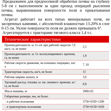
Предназначен для предпосевной обработки почвы на глубину
5-8 см с выполнением за один проход операций рыхления
почвы, выравнивания поверхности поля и прикатывания
почвы.
Агрегат работает на всех типах минеральных почв, не
засоренных камнями, с абсолютной влажностью 13-20% в слое
0-15 см. Уклон поверхности поля не должен превышать 6°.
Агрегатируется с тракторами тягового класса 1,4 т.с.
Технические характеристики
Производительность за 1ч о/в при рабочей скорости 7,0
2,5
км/ч, га, не менее
Производительность за 1ч эксплуатационного времени,
1,9
га, не менее
Рабочая скорость движения, на основных операциях, км/
7..10
ч
Транспортная скорость, км/ч, не более
15
Рабочая ширина захвата, м
3,6
Удельный расход топлива за час сменного времени, кг/
6,8
га, не более
Масса машины, кг
2060±62
Габаритные размеры, мм, не более:
- в рабочем положении
3750×6350×1200
- в транспортном положении
3750×6150×1650